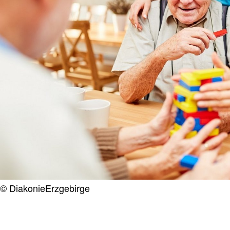
© DiakonieErzgebirge