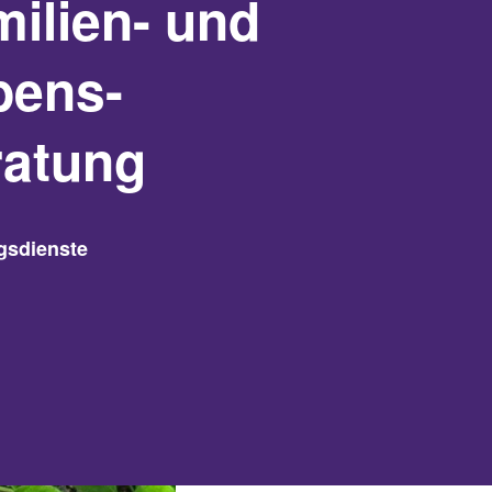
ilien- und
bens-
ratung
gsdienste