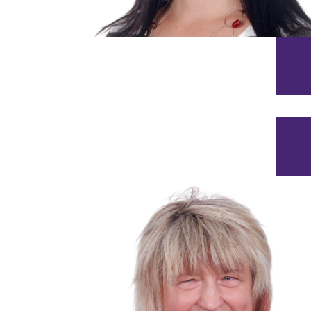
© DiakonieErzgebirge